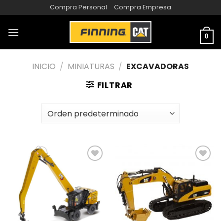
Compra Personal
Compra Empresa
0
INICIO
/
MINIATURAS
/
EXCAVADORAS
FILTRAR
AÑADIR
AÑADIR
A LA
A LA
LISTA
LISTA
DE
DE
DESEOS
DESEOS