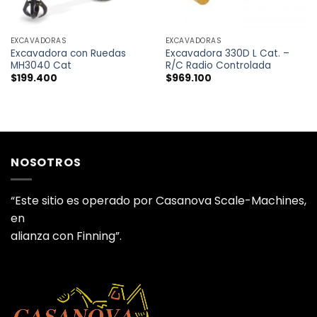
EXCAVADORAS
EXCAVADORAS
Excavadora con Ruedas
Excavadora 330D L Cat. –
MH3040 Cat
R/C Radio Controlada
$
199.400
$
969.100
NOSOTROS
“Este sitio es operado por Casanova Scale-Machines,
en
alianza con Finning”.