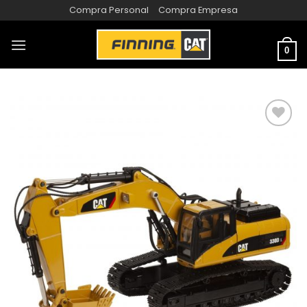
Compra Personal
Compra Empresa
0
AÑADIR
A LA
LISTA
DE
DESEOS