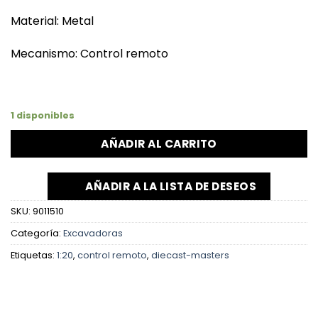
Material: Metal
Mecanismo: Control remoto
1 disponibles
AÑADIR AL CARRITO
AÑADIR A LA LISTA DE DESEOS
SKU:
9011510
Categoría:
Excavadoras
Etiquetas:
1:20
,
control remoto
,
diecast-masters