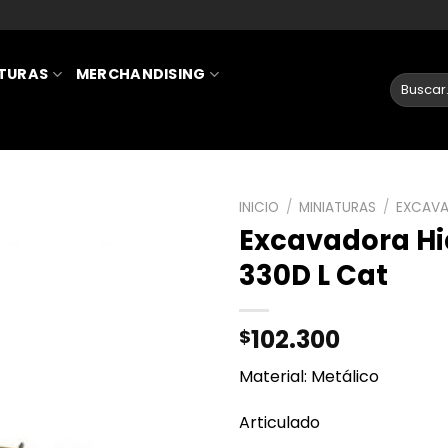
ATURAS
MERCHANDISING
INICIO
/
MINIATURAS
/
EXCAV
Excavadora Hi
AÑADIR
330D L Cat
A LA
LISTA
DE
102.300
$
DESEOS
Material: Metálico
Articulado