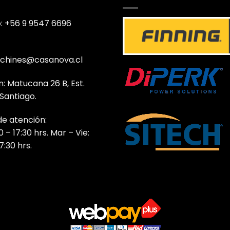
: +56 9 9547 6696
chines@casanova.cl
n: Matucana 26 B, Est.
 Santiago.
de atención:
0 – 17:30 hrs. Mar – Vie:
7:30 hrs.