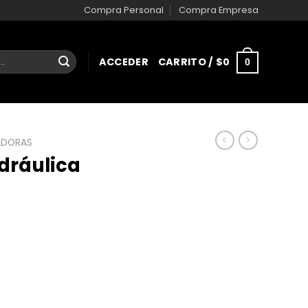
Compra Personal
Compra Empresa
ACCEDER
CARRITO /
$
0
0
ADORAS
dráulica