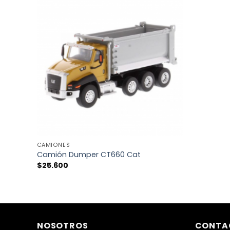
AÑADIR
A LA
LISTA
DE
DESEOS
+
CAMIONES
Camión Dumper CT660 Cat
$
25.600
NOSOTROS
CONTA