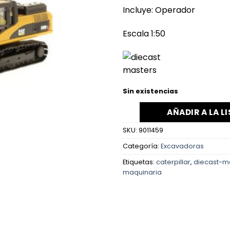
Incluye: Operador
Escala 1:50
Sin existencias
AÑADIR A LA L
SKU:
9011459
Categoría:
Excavadoras
Etiquetas:
caterpillar
,
diecast-m
maquinaria