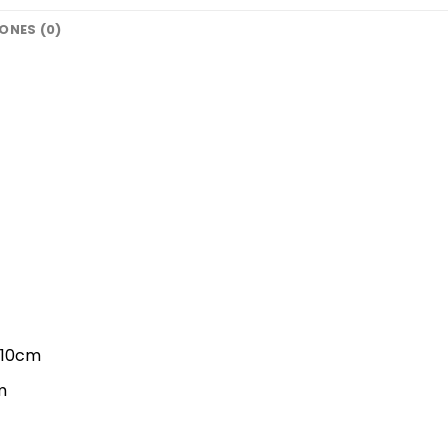
ONES (0)
 10cm
m