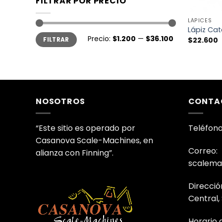
FILTRAR POR PRECIO
+
LÁPICES
Lápiz Cate
Precio:
$1.200
—
$36.100
$
22.600
FILTRAR
NOSOTROS
CONTA
“Este sitio es operado por
Teléfono
Casanova Scale-Machines, en
Correo:
alianza con Finning”.
scalema
Direcció
Central,
Horario 