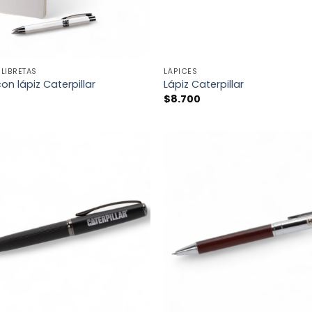
+
LIBRETAS
LÁPICES
n lápiz Caterpillar
Lápiz Caterpillar
$
8.700
AÑADIR
A LA
LISTA
DE
DESEOS