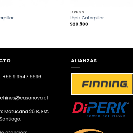
+
LÁPICES
rpillar
Lápiz Caterpillar
$
20.900
CTO
ALIANZAS
: +56 9 9547 6696
chines@casanova.cl
n: Matucana 26 B, Est.
 Santiago.
de atención: