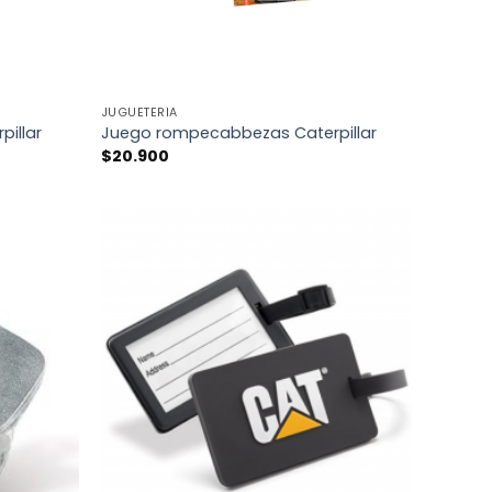
+
JUGUETERÍA
illar
Juego rompecabbezas Caterpillar
$
20.900
AÑADIR
AÑADIR
A LA
A LA
LISTA
LISTA
DE
DE
DESEOS
DESEOS