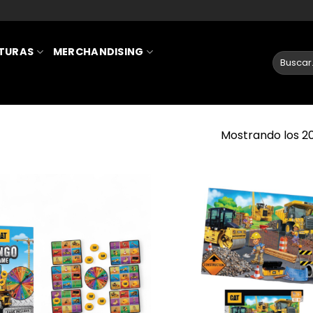
ATURAS
MERCHANDISING
Mostrando los 20
AÑADIR
A LA
LISTA
DE
DESEOS