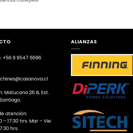
CTO
ALIANZAS
: +56 9 9547 6696
chines@casanova.cl
n: Matucana 26 B, Est.
 Santiago.
de atención:
0 – 17:30 hrs. Mar – Vie:
7:30 hrs.