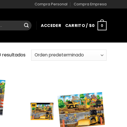
Compra Personal
Compra Empresa
ACCEDER
CARRITO /
$
0
0
 resultados
AÑADIR
AÑADIR
A LA
A LA
LISTA
LISTA
DE
DE
DESEOS
DESEOS