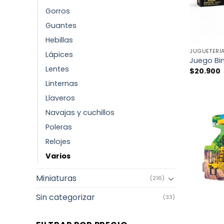
Gorros
Guantes
+
Hebillas
JUGUETERÍ
Lápices
Juego Bin
Lentes
$
20.900
Linternas
Llaveros
Navajas y cuchillos
Poleras
Relojes
Varios
Miniaturas
(216)
Sin categorizar
(33)