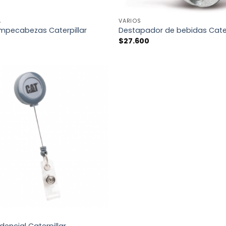
+
A
VARIOS
mpecabezas Caterpillar
Destapador de bebidas Cater
$
27.600
AÑADIR
A LA
LISTA
DE
DESEOS
dencial Caterpillar