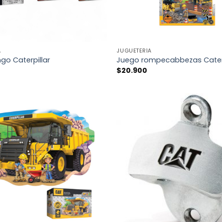
+
A
JUGUETERÍA
go Caterpillar
Juego rompecabbezas Caterp
$
20.900
AÑADIR
A LA
LISTA
DE
DESEOS