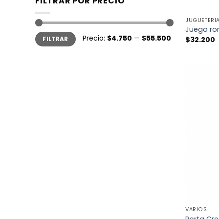
FILTRAR POR PRECIO
+
JUGUETERÍ
Juego ro
Precio:
$4.750
—
$55.500
$
32.200
FILTRAR
+
VARIOS
Porta Cre