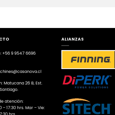
CTO
ALIANZAS
: +56 9 9547 6696
chines@casanova.cl
n: Matucana 26 B, Est.
 Santiago.
de atención:
0 – 17:30 hrs. Mar – Vie:
7:30 hrs.