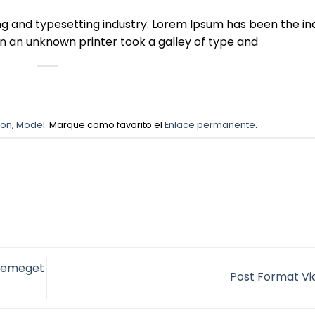
ng and typesetting industry. Lorem Ipsum has been the in
 an unknown printer took a galley of type and
ion
,
Model
. Marque como favorito el
Enlace permanente
.
oremeget
Post Format V