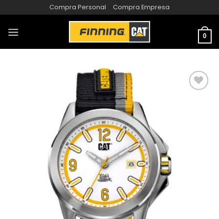
Compra Personal
Compra Empresa
0
AÑADIR
A LA
LISTA
DE
DESEOS