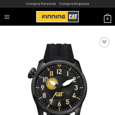
Compra Personal
Compra Empresa
0
AÑADIR
A LA
LISTA
DE
DESEOS