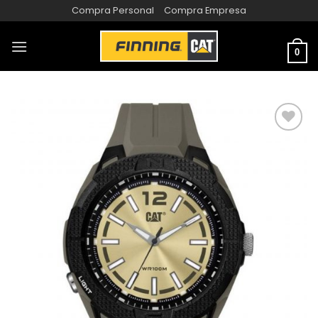
Compra Personal
Compra Empresa
0
AÑADIR
A LA
LISTA
DE
DESEOS