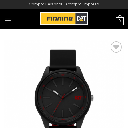
Compra Personal
Compra Empresa
0
AÑADIR
A LA
LISTA
DE
DESEOS