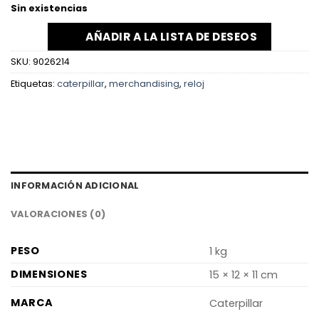
Sin existencias
AÑADIR A LA LISTA DE DESEOS
SKU:
9026214
Etiquetas:
caterpillar
,
merchandising
,
reloj
INFORMACIÓN ADICIONAL
VALORACIONES (0)
PESO
1 kg
DIMENSIONES
15 × 12 × 11 cm
MARCA
Caterpillar