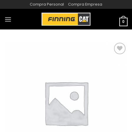
Compra Personal
Compra Empresa
0
AÑADIR
A LA
LISTA
DE
DESEOS