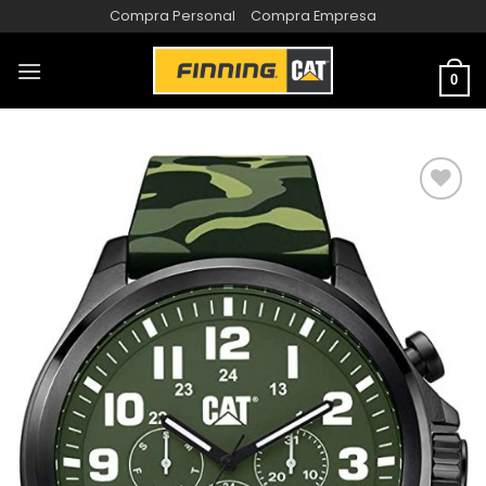
Compra Personal
Compra Empresa
0
AÑADIR
A LA
LISTA
DE
DESEOS