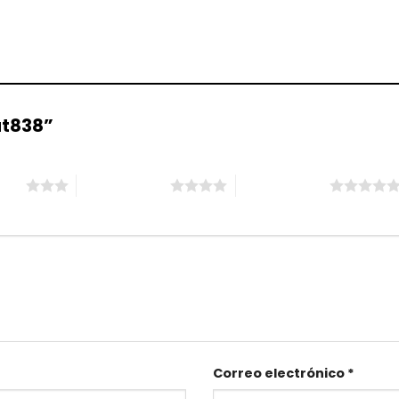
Cat838”
ellas
4 de 5 estrellas
5 de 5 estrellas
Correo electrónico
*