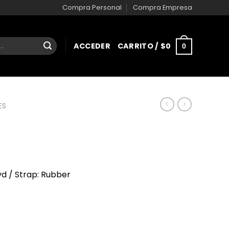
Compra Personal
Compra Empresa
ACCEDER
CARRITO /
$
0
0
ES
vd / Strap: Rubber