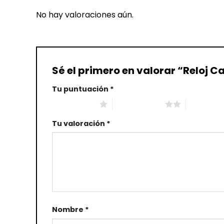
No hay valoraciones aún.
Sé el primero en valorar “Reloj 
Tu puntuación
*
1 de 5 estrellas
2 de 5 estrellas
3 de 5 estr
Tu valoración
*
Nombre
*