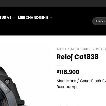
ATURAS
MERCHANDISING
INICIO
/
ACCESORIOS
/
RELOJ
Reloj Cat838
AÑADIR
A LA
116.900
$
LISTA
DE
Mod: Mens / Case: Black P
DESEOS
Basecamp