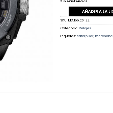
Sin existencias
AÑADIR A LA L
SKU:
MD.155.26.122
Categoría:
Relojes
Etiquetas:
caterpillar
,
merchandi