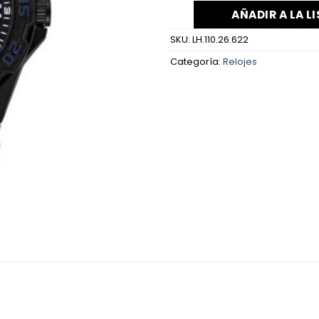
AÑADIR A LA L
SKU:
LH.110.26.622
Categoría:
Relojes