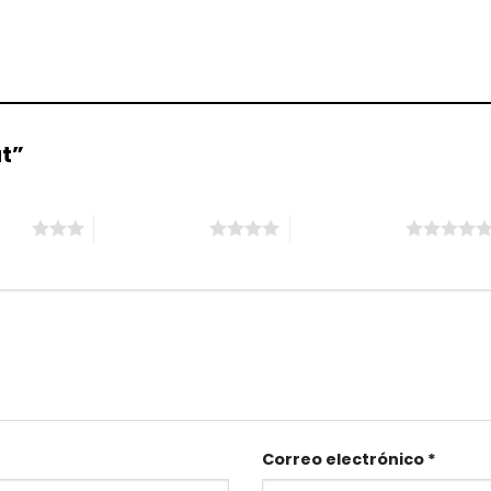
at”
ellas
4 de 5 estrellas
5 de 5 estrellas
Correo electrónico
*