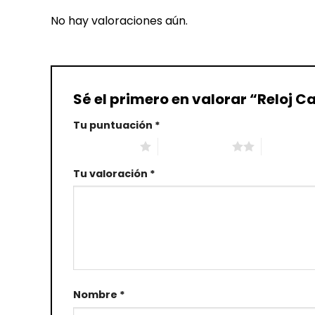
No hay valoraciones aún.
Sé el primero en valorar “Reloj C
Tu puntuación
*
1 de 5 estrellas
2 de 5 estrellas
3 de 5 estr
Tu valoración
*
Nombre
*