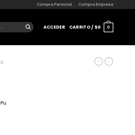
Compra Personal
Compra Empresa
ACCEDER
CARRITO /
$
0
0
ES
 Pu