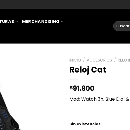
ATURAS
MERCHANDISING
INICIO
/
ACCESORIOS
/
RELOJ
Reloj Cat
AÑADIR
A LA
91.900
$
LISTA
DE
Mod: Watch 3h, Blue Dial &
DESEOS
Sin existencias