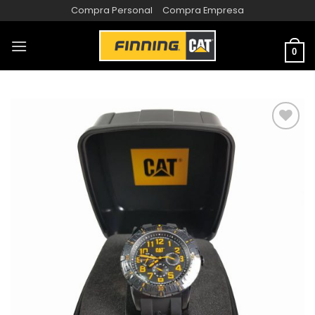
Compra Personal
Compra Empresa
0
AÑADIR
A LA
LISTA
DE
DESEOS