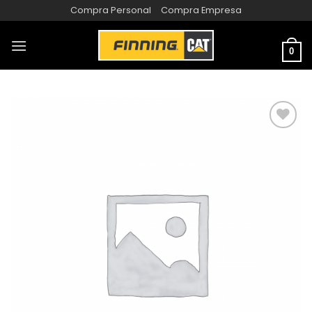
Compra Personal
Compra Empresa
0
AÑADIR
A LA
LISTA
DE
DESEOS