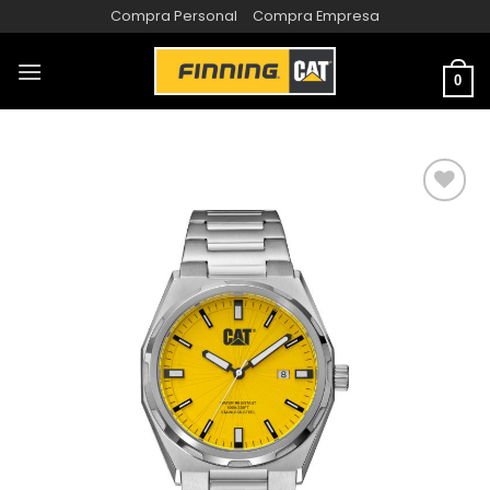
Compra Personal
Compra Empresa
0
AÑADIR
A LA
LISTA
DE
DESEOS