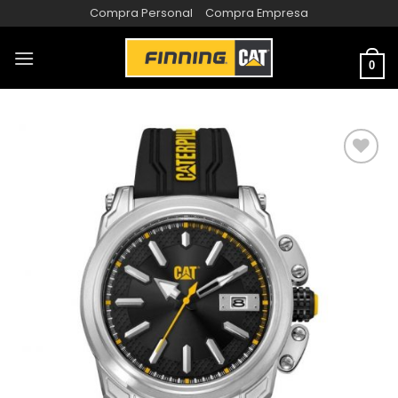
Compra Personal
Compra Empresa
0
AÑADIR
A LA
LISTA
DE
DESEOS