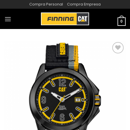
Compra Personal
Compra Empresa
0
AÑADIR
A LA
LISTA
DE
DESEOS