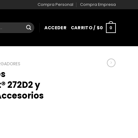
Compra Personal
Compra Empresa
ACCEDER
CARRITO /
$
0
0
RGADORES
es
t® 272D2 y
Accesorios