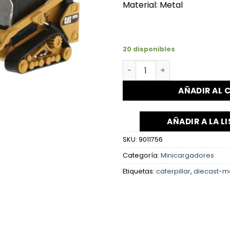
Material: Metal
20 disponibles
AÑADIR AL 
AÑADIR A LA L
SKU:
9011756
Categoría:
Minicargadores
Etiquetas:
caterpillar
,
diecast-m