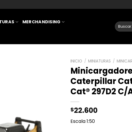
ATURAS
MERCHANDISING
INICIO
/
MINIATURAS
/
MINICA
Minicargador
AÑADIR
Caterpillar Ca
A LA
Cat® 297D2 C/
LISTA
DE
DESEOS
22.600
$
Escala 1:50