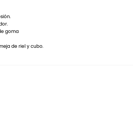
sión.
dor.
 de goma
eja de riel y cubo.