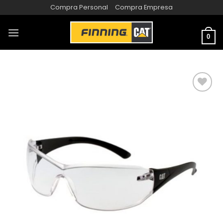
Compra Personal
Compra Empresa
0
AÑADIR
A LA
LISTA
DE
DESEOS