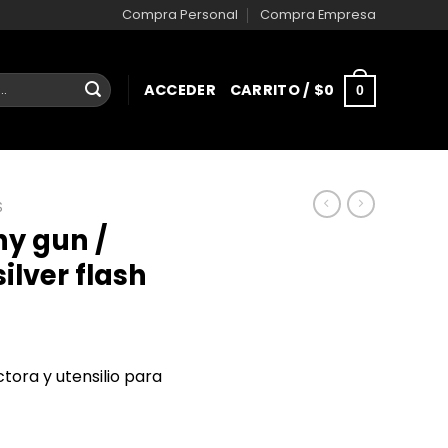
Compra Personal
Compra Empresa
ACCEDER
CARRITO /
$
0
0
S
ny gun /
ilver flash
tora y utensilio para