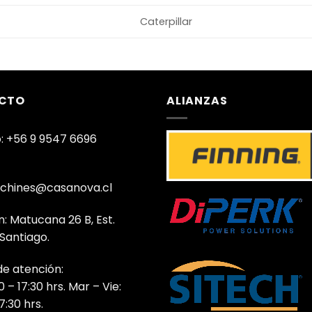
Caterpillar
CTO
ALIANZAS
: +56 9 9547 6696
chines@casanova.cl
n: Matucana 26 B, Est.
 Santiago.
de atención:
0 – 17:30 hrs. Mar – Vie:
7:30 hrs.