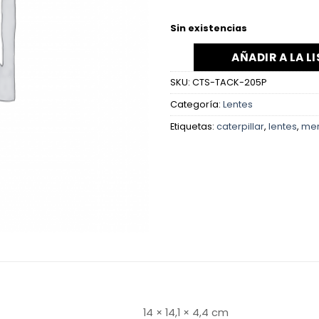
Sin existencias
AÑADIR A LA L
SKU:
CTS-TACK-205P
Categoría:
Lentes
Etiquetas:
caterpillar
,
lentes
,
mer
14 × 14,1 × 4,4 cm