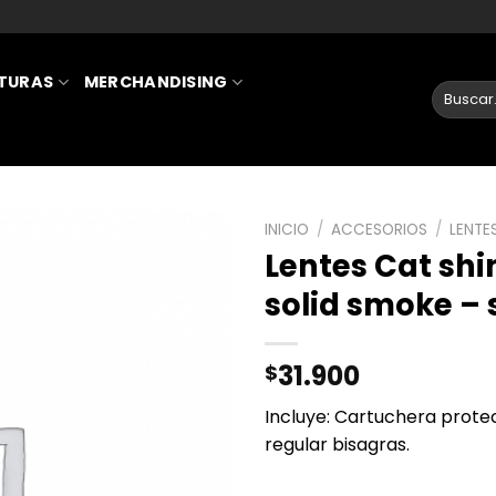
ATURAS
MERCHANDISING
INICIO
/
ACCESORIOS
/
LENTE
Lentes Cat shi
AÑADIR
solid smoke – s
A LA
LISTA
DE
31.900
$
DESEOS
Incluye: Cartuchera protec
regular bisagras.