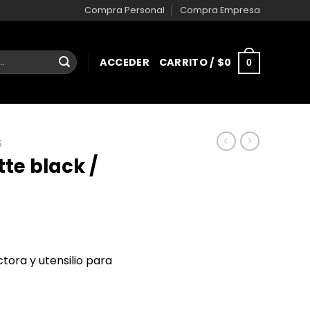
Compra Personal
Compra Empresa
ACCEDER
CARRITO /
$
0
0
S
te black /
tora y utensilio para