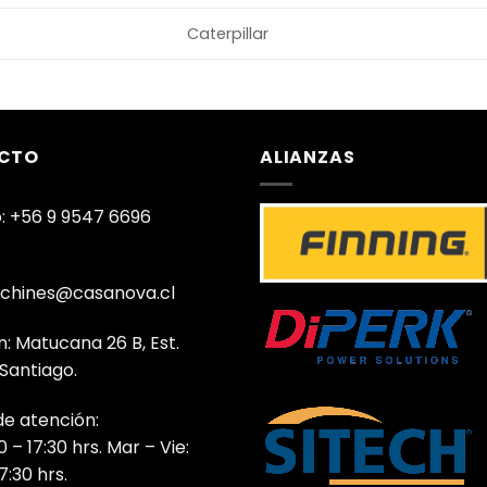
Caterpillar
CTO
ALIANZAS
: +56 9 9547 6696
chines@casanova.cl
n: Matucana 26 B, Est.
 Santiago.
de atención:
0 – 17:30 hrs. Mar – Vie:
7:30 hrs.