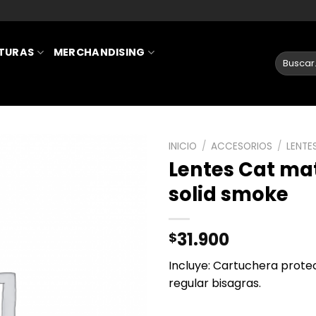
ATURAS
MERCHANDISING
INICIO
/
ACCESORIOS
/
LENTE
Lentes Cat mat
AÑADIR
solid smoke
A LA
LISTA
DE
31.900
$
DESEOS
Incluye: Cartuchera protec
regular bisagras.