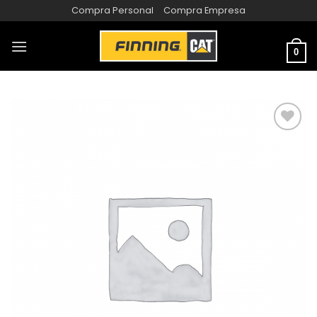
Compra Personal
Compra Empresa
0
AÑADIR
A LA
LISTA
DE
DESEOS