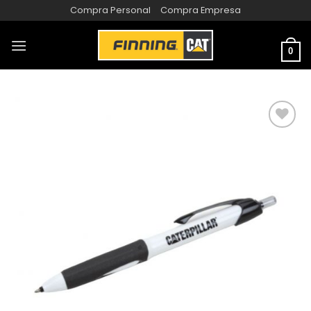
Compra Personal
Compra Empresa
0
AÑADIR
A LA
LISTA
DE
DESEOS