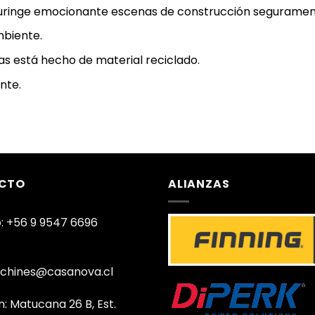
ringe emocionante escenas de construcción seguramente 
mbiente.
s está hecho de material reciclado.
nte.
CTO
ALIANZAS
: +56 9 9547 6696
chines@casanova.cl
n: Matucana 26 B, Est.