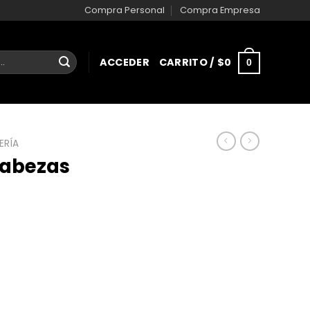
Compra Personal
Compra Empresa
ACCEDER
CARRITO /
$
0
0
ERÍA
abezas