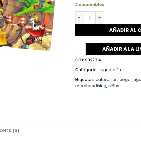
2 disponibles
AÑADIR AL 
AÑADIR A LA L
SKU:
9027314
Categoría:
Juguetería
Etiquetas:
caterpillar
,
juego
,
jug
merchandising
,
niños
ONES (0)