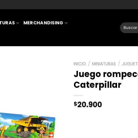
ATURAS
MERCHANDISING
INICIO
/
MINIATURAS
/
JUGUET
Juego rompec
AÑADIR
Caterpillar
A LA
LISTA
DE
20.900
$
DESEOS