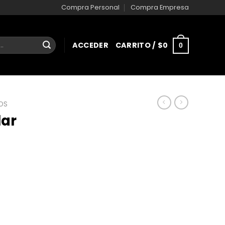
Compra Personal
Compra Empresa
ACCEDER
CARRITO /
$
0
0
OS
lar