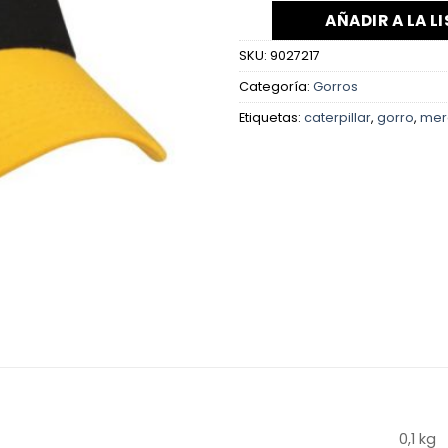
AÑADIR A LA L
SKU:
9027217
Categoría:
Gorros
Etiquetas:
caterpillar
,
gorro
,
mer
0,1 kg