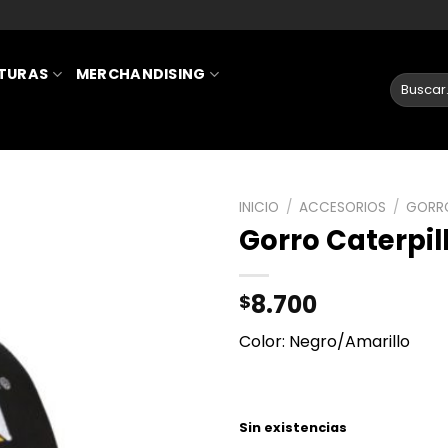
ATURAS
MERCHANDISING
INICIO
/
ACCESORIOS
/
GORR
Gorro Caterpil
AÑADIR
A LA
8.700
$
LISTA
DE
Color: Negro/Amarillo
DESEOS
Sin existencias