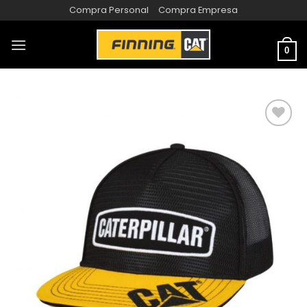
Compra Personal
Compra Empresa
0
AÑADIR
A LA
LISTA
DE
DESEOS