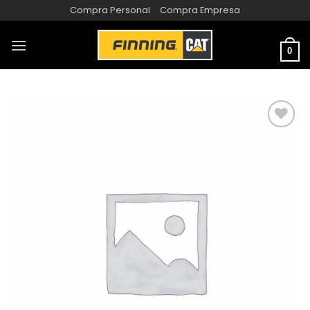
Compra Personal
Compra Empresa
0
AÑADIR
A LA
LISTA
DE
DESEOS