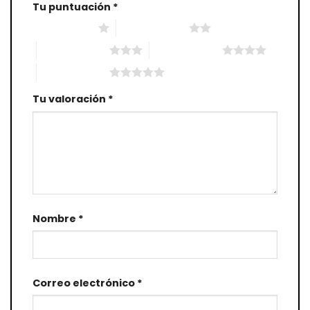
Tu puntuación
*
1 de 5 estrellas
2 de 5 estrellas
3 de 5 estrellas
4 de 5 estrellas
5 de 5 estrellas
Tu valoración
*
Nombre
*
Correo electrónico
*