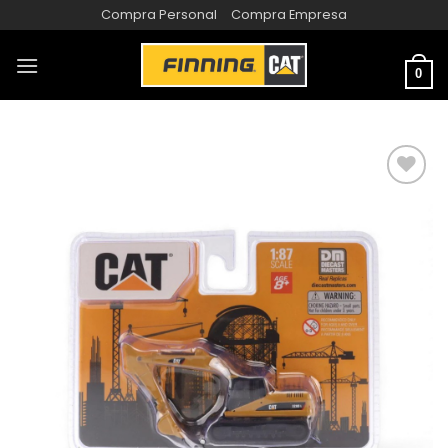
Compra Personal
Compra Empresa
0
AÑADIR
A LA
LISTA
DE
DESEOS