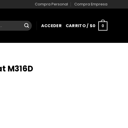
Compra Personal
Compra Empresa
ACCEDER
CARRITO /
$
0
0
at M316D