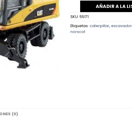
AÑADIR A LA L
SKU:
55171
Etiquetas:
caterpillar
,
excavado
norscot
ONES (0)