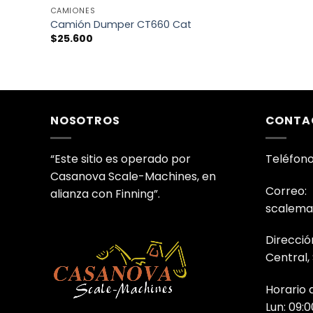
CAMIONES
Camión Dumper CT660 Cat
$
25.600
NOSOTROS
CONTA
“Este sitio es operado por
Teléfono
Casanova Scale-Machines, en
Correo:
alianza con Finning”.
scalema
Direcció
Central,
Horario 
Lun: 09:0