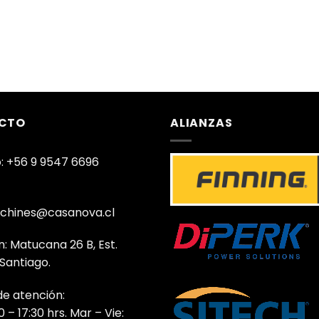
CTO
ALIANZAS
: +56 9 9547 6696
chines@casanova.cl
n: Matucana 26 B, Est.
 Santiago.
de atención:
0 – 17:30 hrs. Mar – Vie: