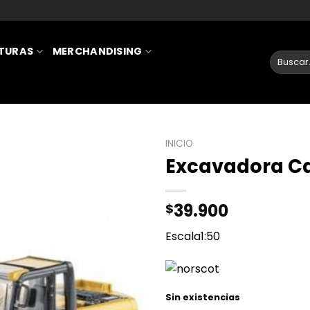
ATURAS
MERCHANDISING
INICIO
Excavadora C
AÑADIR
A LA
39.900
$
LISTA
DE
Escala1:50
DESEOS
Sin existencias