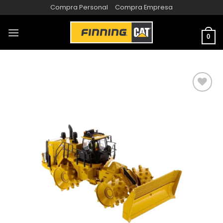
Compra Personal
Compra Empresa
0
AÑADIR
A LA
LISTA
DE
DESEOS