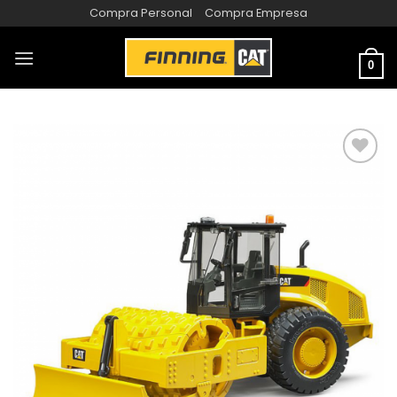
Compra Personal
Compra Empresa
0
AÑADIR
A LA
LISTA
DE
DESEOS