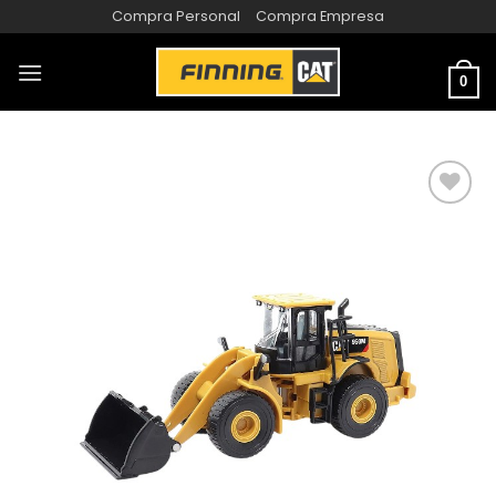
Compra Personal
Compra Empresa
0
AÑADIR
A LA
LISTA
DE
DESEOS