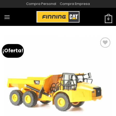
Compra Personal
Compra Empresa
0
¡Oferta!
AÑADIR
A LA
LISTA
DE
DESEOS