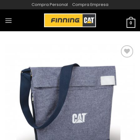
Compra Personal
Compra Empresa
0
AÑADIR
A LA
LISTA
DE
DESEOS