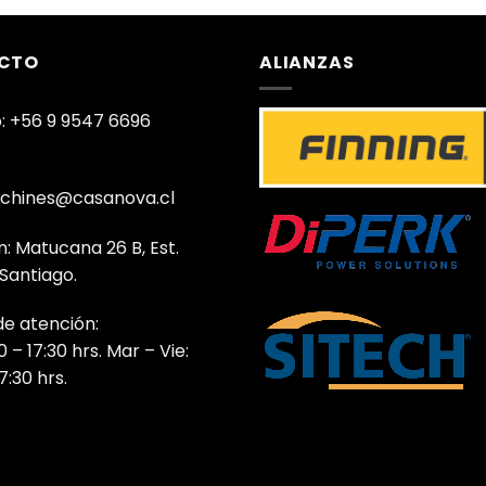
CTO
ALIANZAS
: +56 9 9547 6696
chines@casanova.cl
n: Matucana 26 B, Est.
 Santiago.
de atención:
0 – 17:30 hrs. Mar – Vie:
7:30 hrs.