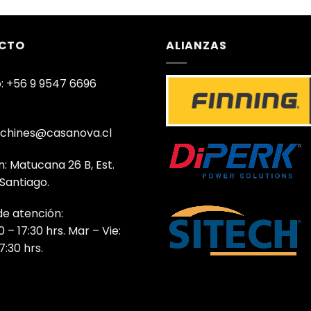
CTO
ALIANZAS
: +56 9 9547 6696
chines@casanova.cl
n: Matucana 26 B, Est.
 Santiago.
de atención:
0 – 17:30 hrs. Mar – Vie:
7:30 hrs.